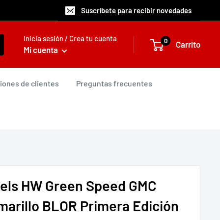
Suscríbete para recibir novedades
Inicia sesión / Crea tu cuenta
0
Carrito
Mi cuenta
iones de clientes
Preguntas frecuentes
els HW Green Speed GMC
arillo BLOR Primera Edición