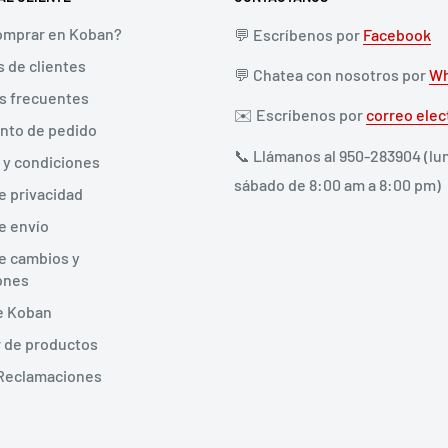
mprar en Koban?
💬 Escríbenos por
Facebook
 de clientes
💬 Chatea con nosotros por
Wh
s frecuentes
✉️ Escríbenos por
correo elec
nto de pedido
📞 Llámanos al 950-283904 (lu
 y condiciones
sábado de 8:00 am a 8:00 pm)
de privacidad
de envío
de cambios y
ones
de Koban
 de productos
 Reclamaciones