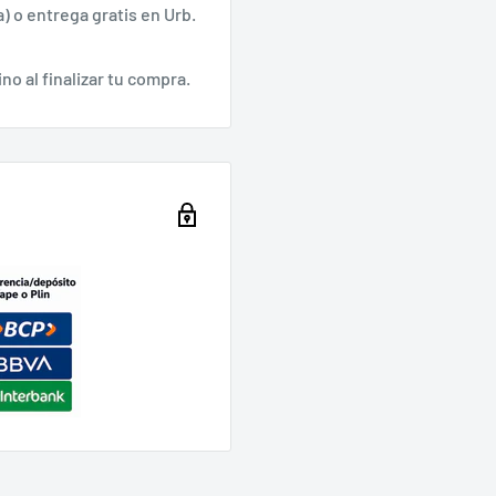
) o entrega gratis en Urb.
📩 Suscríbete a nuestro boletín y recibe:
✨ Novedades exclusivas
no al finalizar tu compra.
💰 Descuentos especiales
📖 Consejos para coleccionistas
Al suscribirte aceptas nuestra
Política de Privacidad
.
Tu correo electrónico
Suscribirme