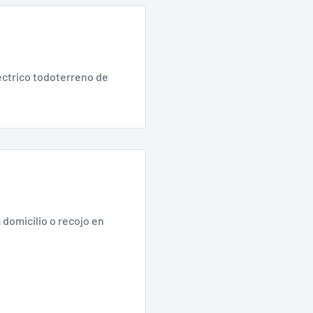
éctrico todoterreno de
😺 ¡Te damos la bienvenida a
 domicilio o recojo en
Koban! 🚗
✅ Obtén un
10% de DESCUENTO
en tu primera compra con el código
NUEVOKOBAN
🛍️ Válido en toda la tienda. ¡Aprovecha ahora!