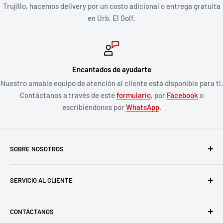
Trujillo, hacemos delivery por un costo adicional o entrega gratuita
en Urb. El Golf.
Encantados de ayudarte
Nuestro amable equipo de atención al cliente está disponible para ti.
Contáctanos a través de este
formulario
, por
Facebook
o
escribiéndonos por
WhatsApp
.
SOBRE NOSOTROS
Koban
es una tienda online especializada en
autos a escala
SERVICIO AL CLIENTE
y coleccionables
. Apasionados por lo vintage y la cultura
pop, desde 2016 encontramos y ofrecemos a nuestros
¿Cómo comprar en Koban?
clientes los mejores artículos para sus colecciones con el
CONTÁCTANOS
Opiniones de clientes