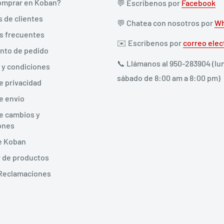
mprar en Koban?
💬 Escríbenos por
Facebook
 de clientes
💬 Chatea con nosotros por
Wh
s frecuentes
✉️ Escríbenos por
correo elec
nto de pedido
📞 Llámanos al 950-283904 (lu
 y condiciones
sábado de 8:00 am a 8:00 pm)
de privacidad
de envío
de cambios y
ones
de Koban
 de productos
 Reclamaciones